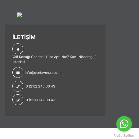
İLETİŞİM
Vali Konağı Caddesi Yüce Apt. No:7 Kat:1 Nişantaşı /
İstanbul
info@dentavenue.com.tr
0 (212) 246 00 43
0 (554) 142 00 43